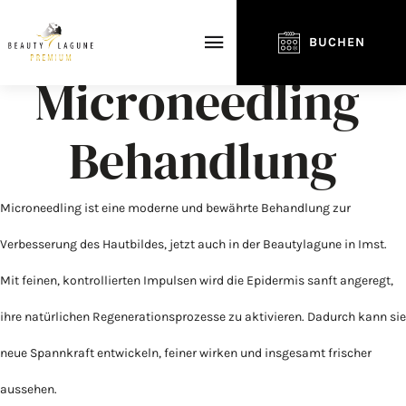
BUCHEN
M
i
c
r
o
n
e
e
d
l
i
n
g
B
e
h
a
n
d
l
u
n
g
Microneedling ist eine moderne und bewährte Behandlung zur
Verbesserung des Hautbildes, jetzt auch in der Beautylagune in Imst.
Mit feinen, kontrollierten Impulsen wird die Epidermis sanft angeregt,
ihre natürlichen Regenerationsprozesse zu aktivieren. Dadurch kann sie
neue Spannkraft entwickeln, feiner wirken und insgesamt frischer
aussehen.