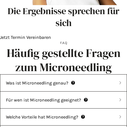
Die Ergebnisse sprechen für
sich
Jetzt Termin Vereinbaren
F.A.Q
Häufig gestellte Fragen
zum Microneedling
Was ist Microneedling genau?
Microneedling ist eine kosmetische Behandlung zur Verbesserung
Für wen ist Microneedling geeignet?
des Hautbildes. Mit sehr feinen, sterilen Nadeln werden
Microneedling eignet sich für Frauen und Männer, die ihr Hautbild
Welche Vorteile hat Microneedling?
kontrollierte Mikrokanäle in der Haut erzeugt. Dadurch werden die