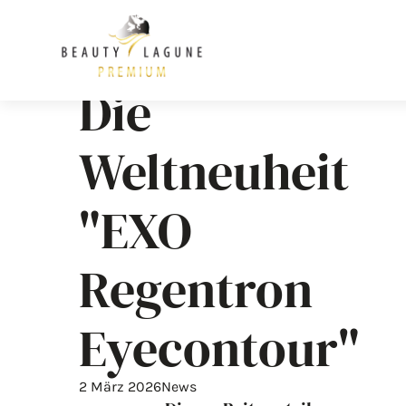
Die
Weltneuheit
"EXO
Regentron
Eyecontour"
2 März 2026
News