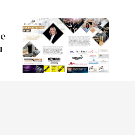
e -
u
00-18.00 Uhr
-13.00
20.00 Uhr