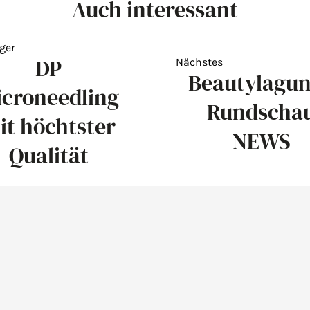
Auch interessant
ger
DP
Nächstes
Beautylagun
croneedling
Rundscha
it höchtster
NEWS
Qualität
Mo, Di, Mi, Fr 08.
Do von 08.00
und von 15.00-